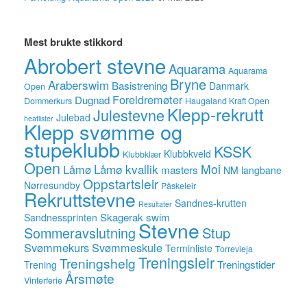
Mest brukte stikkord
Abrobert stevne
Aquarama
Aquarama
Bryne
Araberswim
Basistrening
Danmark
Open
Foreldremøter
Dugnad
Dommerkurs
Haugaland Kraft Open
Klepp-rekrutt
Julestevne
Julebad
heatlister
Klepp svømme og
stupeklubb
KSSK
Klubbkveld
Klubbklær
Open
Låmø kvallik
Moi
Låmø
masters
NM langbane
Oppstartsleir
Nørresundby
Påskeleir
Rekruttstevne
Sandnes-krutten
Resultater
Skagerak swim
Sandnessprinten
Stevne
Sommeravslutning
Stup
Svømmekurs
Svømmeskule
Terminliste
Torrevieja
Treningsleir
Treningshelg
Treningstider
Trening
Årsmøte
Vinterferie