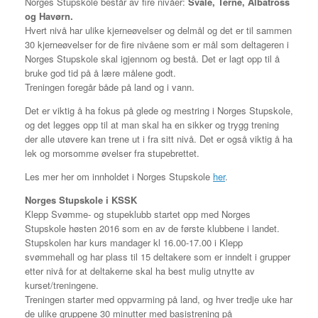
Norges Stupskole består av fire nivåer:
Svale, Terne, Albatross
og Havørn.
Hvert nivå har ulike kjerneøvelser og delmål og det er til sammen
30 kjerneøvelser for de fire nivåene som er mål som deltageren i
Norges Stupskole skal igjennom og bestå. Det er lagt opp til å
bruke god tid på å lære målene godt.
Treningen foregår både på land og i vann.
Det er viktig å ha fokus på glede og mestring i Norges Stupskole,
og det legges opp til at man skal ha en sikker og trygg trening
der alle utøvere kan trene ut i fra sitt nivå. Det er også viktig å ha
lek og morsomme øvelser fra stupebrettet.
Les mer her om innholdet i Norges Stupskole
her
.
Norges Stupskole i KSSK
Klepp Svømme- og stupeklubb startet opp med Norges
Stupskole høsten 2016 som en av de første klubbene i landet.
Stupskolen har kurs mandager kl 16.00-17.00 i Klepp
svømmehall og har plass til 15 deltakere som er inndelt i grupper
etter nivå for at deltakerne skal ha best mulig utnytte av
kurset/treningene.
Treningen starter med oppvarming på land, og hver tredje uke har
de ulike gruppene 30 minutter med basistrening på