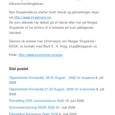
tribunen/tumblingbanen.
Nye Stupskolekurs starter hvert halvår og påmeldingen skjer
via
http://www.tryggivann.no
.
De som allerede har deltatt på et halvår eller mer på Norges
Stupskole vil ha fortrinn til å fortsette på kurs påfølgende
halvåret.
Dersom du ønsker mer informasjon om Norges Stupskole i
KSSK, ta kontakt med Berit E. H. Krog, stup@kleppssk.no.
Kilde:
http://www.svomming.no/stup
Sist postet
Oppstartsleir Kvinesdal, 28-30 August , 2026 for stuperne
8. juli
2026
Oppstartsleir Kvinesdal,21-23 August, 2026 for svømmere
8. juli
2026
Påmelding SSK sommerstevne 2026
19. juni 2026
Sommeravslutning KSSK 2026
31. mai 2026
Påmelding Aquarama Open 2026
6. mai 2026