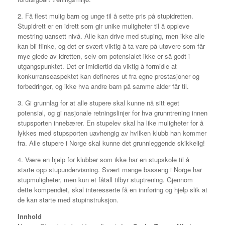
2. Få flest mulig barn og unge til å sette pris på stupidretten.
Stupidrett er en idrett som gir unike muligheter til å oppleve
mestring uansett nivå. Alle kan drive med stuping, men ikke alle
kan bli flinke, og det er svært viktig å ta vare på utøvere som får
mye glede av idretten, selv om potensialet ikke er så godt i
utgangspunktet. Det er imidlertid da viktig å formidle at
konkurranseaspektet kan defineres ut fra egne prestasjoner og
forbedringer, og ikke hva andre barn på samme alder får til.
3. Gi grunnlag for at alle stupere skal kunne nå sitt eget
potensial, og gi nasjonale retningslinjer for hva grunntrening innen
stupsporten innebærer. En stupelev skal ha like muligheter for å
lykkes med stupsporten uavhengig av hvilken klubb han kommer
fra. Alle stupere i Norge skal kunne det grunnleggende skikkelig!
4. Være en hjelp for klubber som ikke har en stupskole til å
starte opp stupundervisning. Svært mange basseng i Norge har
stupmuligheter, men kun et fåtall tilbyr stuptrening. Gjennom
dette kompendiet, skal interesserte få en innføring og hjelp slik at
de kan starte med stupinstruksjon.
Innhold