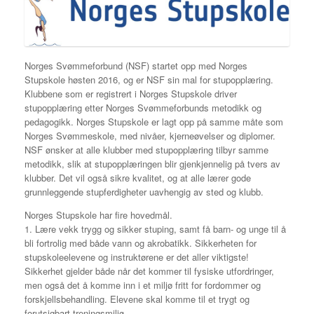
Norges Svømmeforbund (NSF) startet opp med Norges
Stupskole høsten 2016, og er NSF sin mal for stupopplæring.
Klubbene som er registrert i Norges Stupskole driver
stupopplæring etter Norges Svømmeforbunds metodikk og
pedagogikk. Norges Stupskole er lagt opp på samme måte som
Norges Svømmeskole, med nivåer, kjerneøvelser og diplomer.
NSF ønsker at alle klubber med stupopplæring tilbyr samme
metodikk, slik at stupopplæringen blir gjenkjennelig på tvers av
klubber. Det vil også sikre kvalitet, og at alle lærer gode
grunnleggende stupferdigheter uavhengig av sted og klubb.
Norges Stupskole har fire hovedmål.
1. Lære vekk trygg og sikker stuping, samt få barn- og unge til å
bli fortrolig med både vann og akrobatikk. Sikkerheten for
stupskoleelevene og instruktørene er det aller viktigste!
Sikkerhet gjelder både når det kommer til fysiske utfordringer,
men også det å komme inn i et miljø fritt for fordommer og
forskjellsbehandling. Elevene skal komme til et trygt og
forutsigbart treningsmiljø.