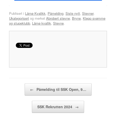
Publisert i
Låmø Kvalikk
,
Påmelding
,
Siste nytt
,
Stevner
,
Ukategorisert
og merket
Abrobert stevne
,
Bryne
,
Klepp svømme
og stupeklubb
,
Låmø kvallik
,
Stevne
.
Innleggsnavigasjon
←
Påmelding til SSK Open, 9…
SSK Rekrutten 2024
→