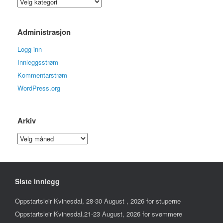
Kategorier
Administrasjon
Logg inn
Innleggsstrøm
Kommentarstrøm
WordPress.org
Arkiv
Arkiv
Siste innlegg
Oppstartsleir Kvinesdal, 28-30 August , 2026 for stuperne
Oppstartsleir Kvinesdal,21-23 August, 2026 for svømmere