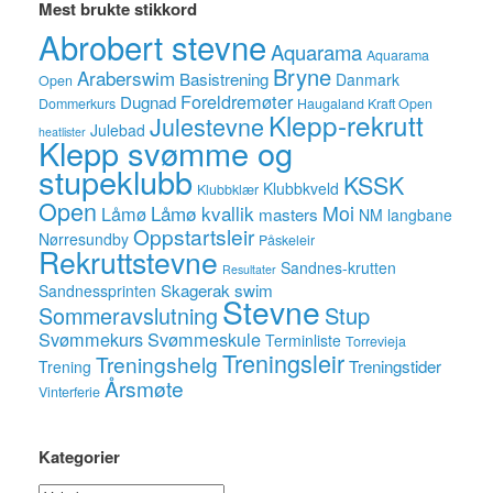
Mest brukte stikkord
Abrobert stevne
Aquarama
Aquarama
Bryne
Araberswim
Basistrening
Danmark
Open
Foreldremøter
Dugnad
Dommerkurs
Haugaland Kraft Open
Klepp-rekrutt
Julestevne
Julebad
heatlister
Klepp svømme og
stupeklubb
KSSK
Klubbkveld
Klubbklær
Open
Låmø kvallik
Moi
Låmø
masters
NM langbane
Oppstartsleir
Nørresundby
Påskeleir
Rekruttstevne
Sandnes-krutten
Resultater
Skagerak swim
Sandnessprinten
Stevne
Sommeravslutning
Stup
Svømmekurs
Svømmeskule
Terminliste
Torrevieja
Treningsleir
Treningshelg
Treningstider
Trening
Årsmøte
Vinterferie
Kategorier