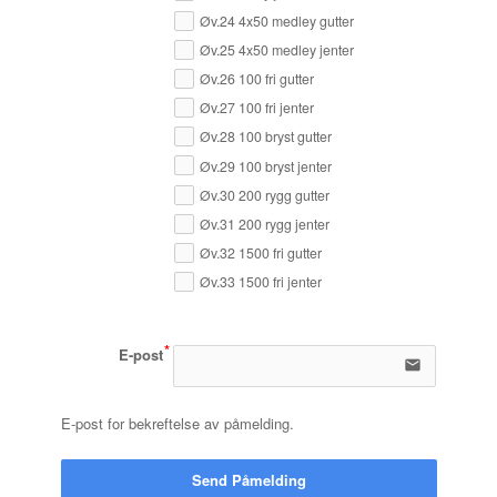
Øv.24 4x50 medley gutter
Øv.25 4x50 medley jenter
Øv.26 100 fri gutter
Øv.27 100 fri jenter
Øv.28 100 bryst gutter
Øv.29 100 bryst jenter
Øv.30 200 rygg gutter
Øv.31 200 rygg jenter
Øv.32 1500 fri gutter
Øv.33 1500 fri jenter
E-post
email
E-post for bekreftelse av påmelding.
Send Påmelding