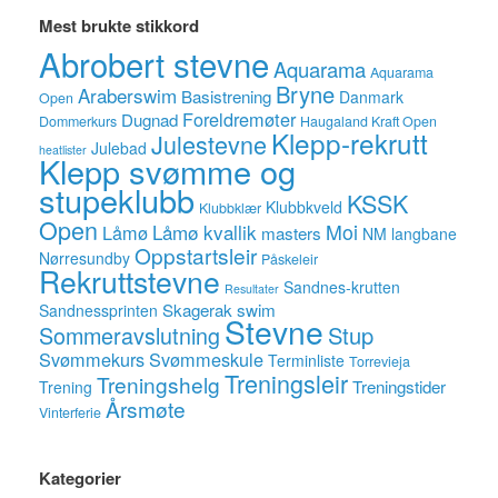
Mest brukte stikkord
Abrobert stevne
Aquarama
Aquarama
Bryne
Araberswim
Basistrening
Danmark
Open
Foreldremøter
Dugnad
Dommerkurs
Haugaland Kraft Open
Klepp-rekrutt
Julestevne
Julebad
heatlister
Klepp svømme og
stupeklubb
KSSK
Klubbkveld
Klubbklær
Open
Låmø kvallik
Moi
Låmø
masters
NM langbane
Oppstartsleir
Nørresundby
Påskeleir
Rekruttstevne
Sandnes-krutten
Resultater
Skagerak swim
Sandnessprinten
Stevne
Sommeravslutning
Stup
Svømmekurs
Svømmeskule
Terminliste
Torrevieja
Treningsleir
Treningshelg
Treningstider
Trening
Årsmøte
Vinterferie
Kategorier