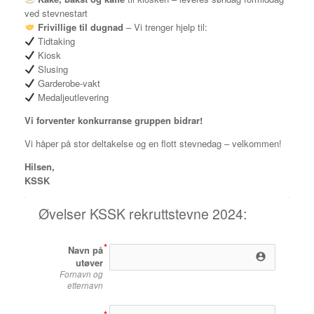
ved stevnestart
Frivillige til dugnad
– Vi trenger hjelp til:
Tidtaking
Kiosk
Slusing
Garderobe-vakt
Medaljeutlevering
Vi forventer konkurranse gruppen bidrar!
Vi håper på stor deltakelse og en flott stevnedag – velkommen!
Hilsen,
KSSK
Øvelser KSSK rekruttstevne 2024:
Navn på
account_circle
utøver
Fornavn og
etternavn