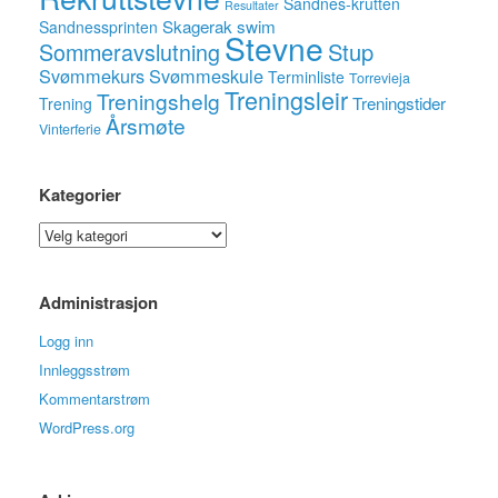
Sandnes-krutten
Resultater
Skagerak swim
Sandnessprinten
Stevne
Sommeravslutning
Stup
Svømmekurs
Svømmeskule
Terminliste
Torrevieja
Treningsleir
Treningshelg
Treningstider
Trening
Årsmøte
Vinterferie
Kategorier
Kategorier
Administrasjon
Logg inn
Innleggsstrøm
Kommentarstrøm
WordPress.org