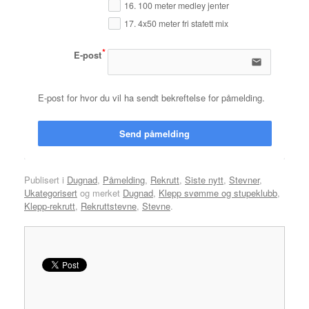
16. 100 meter medley jenter
17. 4x50 meter fri stafett mix
E-post
email
E-post for hvor du vil ha sendt bekreftelse for påmelding.
Send påmelding
Publisert i
Dugnad
,
Påmelding
,
Rekrutt
,
Siste nytt
,
Stevner
,
Ukategorisert
og merket
Dugnad
,
Klepp svømme og stupeklubb
,
Klepp-rekrutt
,
Rekruttstevne
,
Stevne
.