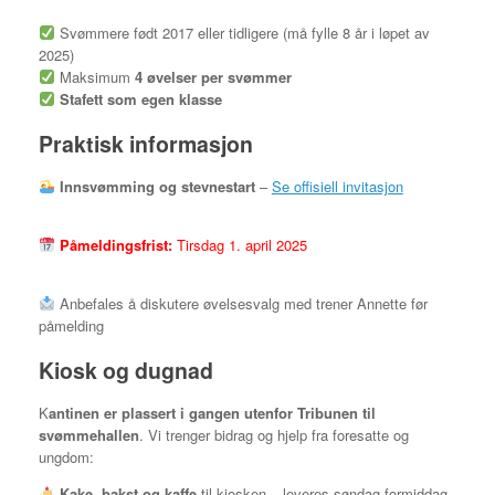
Svømmere født 2017 eller tidligere (må fylle 8 år i løpet av
2025)
Maksimum
4 øvelser per svømmer
Stafett som egen klasse
Praktisk informasjon
Innsvømming og stevnestart
–
Se offisiell invitasjon
Påmeldingsfrist:
Tirsdag 1. april 2025
Anbefales å diskutere øvelsesvalg med trener Annette før
påmelding
Kiosk og dugnad
K
antinen er plassert i gangen utenfor Tribunen til
svømmehallen
. Vi trenger bidrag og hjelp fra foresatte og
ungdom:
Kake, bakst og kaffe
til kiosken – leveres søndag formiddag