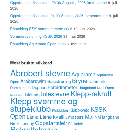
Oppstartsleir Kvinesdal, 28-30 August , 2026 for stuperne
8. juli
2026
Oppstartsleir Kvinesdal,21-23 August, 2026 for svømmere
8. juli
2026
Påmelding SSK sommerstevne 2026
19. juni 2026
Sommeravslutning KSSK 2026
31. mai 2026
Påmelding Aquarama Open 2026
6. mai 2026
Mest brukte stikkord
Abrobert stevne
Aquarama
Aquarama
Bryne
Araberswim
Basistrening
Danmark
Open
Foreldremøter
Dugnad
Dommerkurs
Haugaland Kraft Open
Klepp-rekrutt
Julestevne
Julebad
heatlister
Klepp svømme og
stupeklubb
KSSK
Klubbkveld
Klubbklær
Open
Låmø kvallik
Moi
Låmø
masters
NM langbane
Oppstartsleir
Nørresundby
Påskeleir
Rekruttstevne