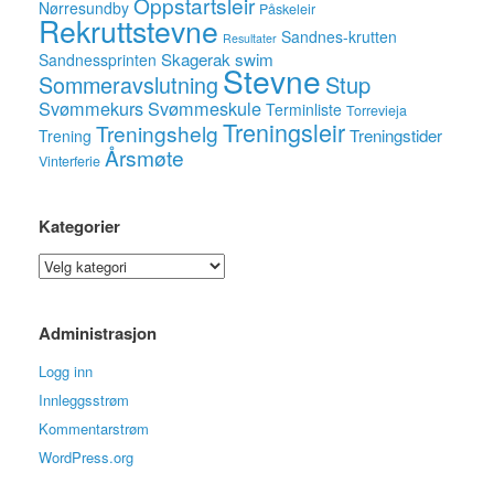
Oppstartsleir
Nørresundby
Påskeleir
Rekruttstevne
Sandnes-krutten
Resultater
Skagerak swim
Sandnessprinten
Stevne
Sommeravslutning
Stup
Svømmekurs
Svømmeskule
Terminliste
Torrevieja
Treningsleir
Treningshelg
Treningstider
Trening
Årsmøte
Vinterferie
Kategorier
Kategorier
Administrasjon
Logg inn
Innleggsstrøm
Kommentarstrøm
WordPress.org