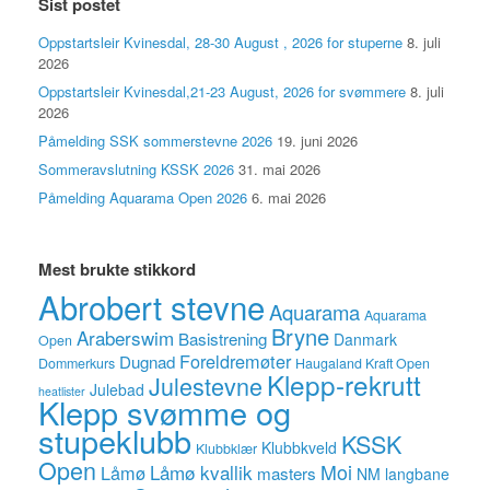
Sist postet
Oppstartsleir Kvinesdal, 28-30 August , 2026 for stuperne
8. juli
2026
Oppstartsleir Kvinesdal,21-23 August, 2026 for svømmere
8. juli
2026
Påmelding SSK sommerstevne 2026
19. juni 2026
Sommeravslutning KSSK 2026
31. mai 2026
Påmelding Aquarama Open 2026
6. mai 2026
Mest brukte stikkord
Abrobert stevne
Aquarama
Aquarama
Bryne
Araberswim
Basistrening
Danmark
Open
Foreldremøter
Dugnad
Dommerkurs
Haugaland Kraft Open
Klepp-rekrutt
Julestevne
Julebad
heatlister
Klepp svømme og
stupeklubb
KSSK
Klubbkveld
Klubbklær
Open
Låmø kvallik
Moi
Låmø
masters
NM langbane