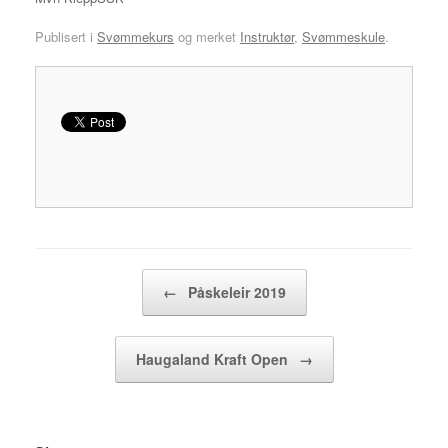
Publisert i
Svømmekurs
og merket
Instruktør
,
Svømmeskule
.
Innleggsnavigasjon
←
Påskeleir 2019
Haugaland Kraft Open
→